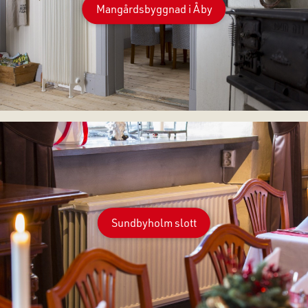
Mangårdsbyggnad i Åby
Sundbyholm slott