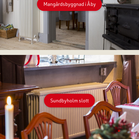
Mangårdsbyggnad i Åby
Sundbyholm slott